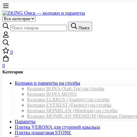
Выберите
категорию
Искать:
Поиск
0
0
Категории
Колпаки и парапеты на столбы
Колпаки BONA (Хай-Тек) на столбы
Колпаки BONA MONO
Колпаки ELBRUS (Эльбрус) на столбы
Колпаки EVEREST (Еверест) на столбы
Колпаки MONBLAN (Монблан) на столбы
Колпаки MONBLAN PREMIUM (Монблан Премиум) 
Парапеты
Плитка VERONA для ступеней крыльца
Плитка пошаговая STONE