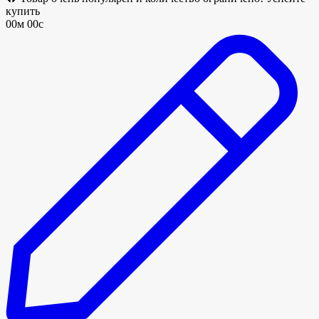
купить
00м 00с