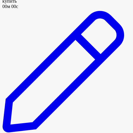
купить
00м 00с