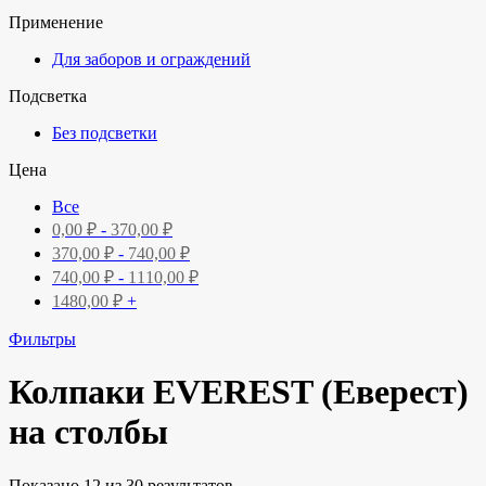
Применение
Для заборов и ограждений
Подсветка
Без подсветки
Цена
Все
0,00
₽
-
370,00
₽
370,00
₽
-
740,00
₽
740,00
₽
-
1110,00
₽
1480,00
₽
+
Фильтры
Колпаки EVEREST (Еверест)
на столбы
Показано 12 из 30 результатов